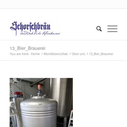
13_Bier_Brauerei
You are here:
Home
/
Worldbeercollab
/
Über uns
/
13_Bier_Brauerei