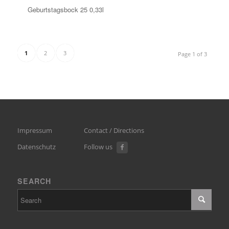
Geburtstagsbock 25 0,33l
1
2
3
Page 1 of 3
Impressum
Contact / Directions
Datenschutz
Follow us
SEARCH