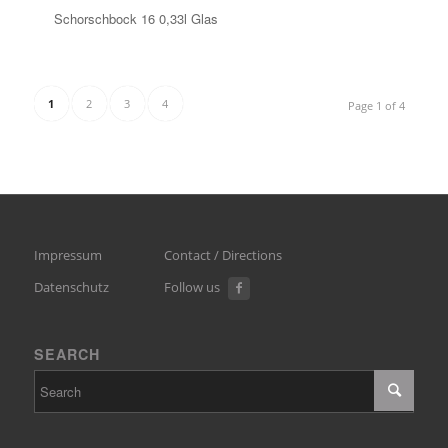
Schorschbock 16 0,33l Glas
1
2
3
4
Page 1 of 4
Impressum
Contact / Directions
Datenschutz
Follow us
SEARCH