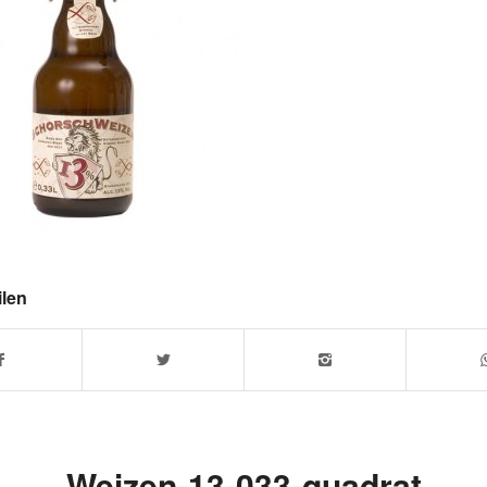
ilen
Weizen-13-033-quadrat