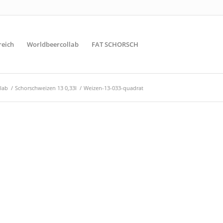
reich
Worldbeercollab
FAT SCHORSCH
lab
/
Schorschweizen 13 0,33l
/
Weizen-13-033-quadrat