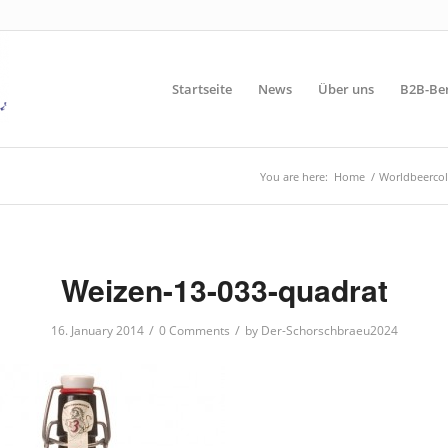
Startseite
News
Über uns
B2B-Be
You are here:
Home
/
Worldbeercol
Weizen-13-033-quadrat
/
/
16. January 2014
0 Comments
by
Der-Schorschbraeu2024