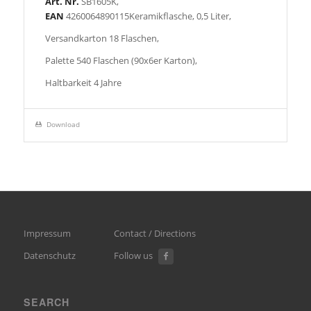
Art. Nr.
SB1605K,
EAN
4260064890115Keramikflasche, 0,5 Liter,
Versandkarton 18 Flaschen,
Palette 540 Flaschen (90x6er Karton),
Haltbarkeit 4 Jahre
Download
Impressum
Contact / Directions
Datenschutz
Follow us
SEARCH