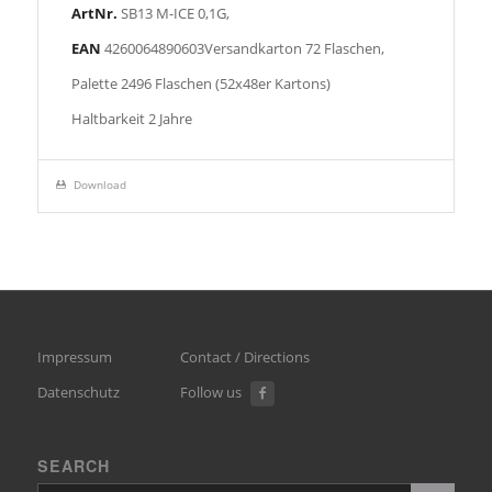
ArtNr.
SB13 M-ICE 0,1G,
EAN
4260064890603Versandkarton 72 Flaschen,
Palette 2496 Flaschen (52x48er Kartons)
Haltbarkeit 2 Jahre
Download
Impressum
Contact / Directions
Datenschutz
Follow us
SEARCH