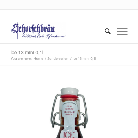
Ice 13 mini 0,1l
You are here:
Home
/
Sonderserien
/
Ice 13 mini 0,1l