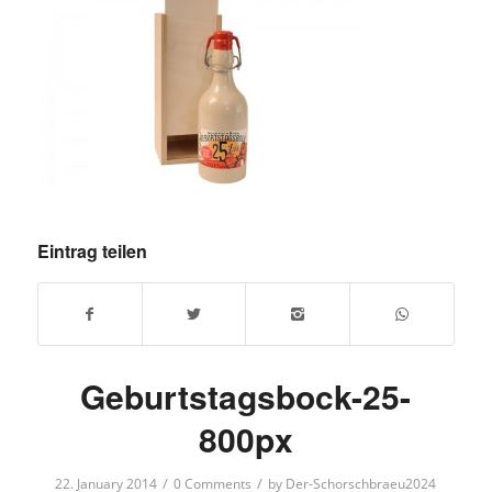
Eintrag teilen
Geburtstagsbock-25-
800px
/
/
22. January 2014
0 Comments
by
Der-Schorschbraeu2024