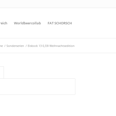
reich
Worldbeercollab
FAT SCHORSCH
me
/
Sonderserien
/
Eisbock 13 0,33l Weihnachtsedition